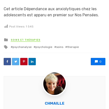
Cet article Dépendance aux anxiolytiques chez les
adolescents est apparu en premier sur Nos Pensées.
Post Views:
1 545
Posted in
SOINS ET THÉRAPIES
Tagged with
psychanalyse
psychologie
soins
therapie
0
CHMAILLE