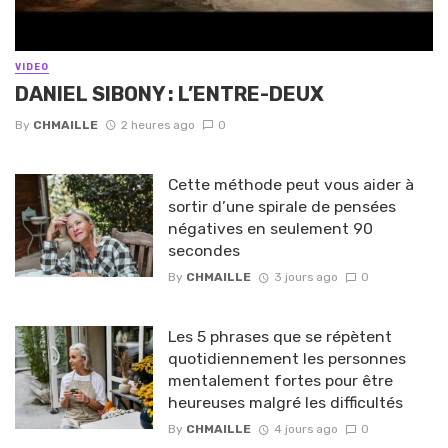
VIDEO
DANIEL SIBONY : L’ENTRE-DEUX
By
CHMAILLE
2 heures ago
0
Cette méthode peut vous aider à
sortir d’une spirale de pensées
négatives en seulement 90
secondes
By
CHMAILLE
3 jours ago
0
Les 5 phrases que se répètent
quotidiennement les personnes
mentalement fortes pour être
heureuses malgré les difficultés
By
CHMAILLE
4 jours ago
0