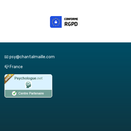
📧 psy@chantalmaille.com
📪 France