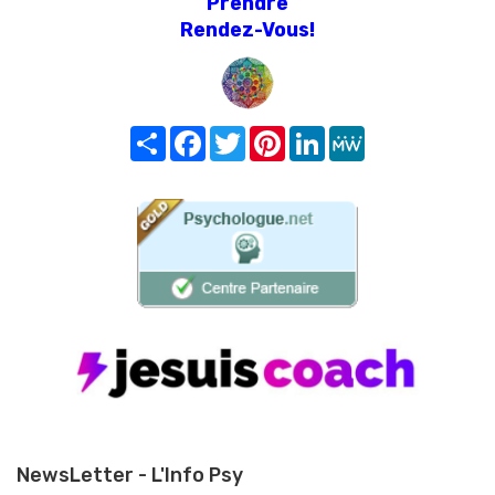
Prendre
Rendez-Vous!
Share
Facebook
Twitter
Pinterest
LinkedIn
MeWe
NewsLetter - L'Info Psy