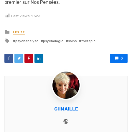
premier sur Nos Pensées.
Post Views:
1 323
Posted in
LES 3P
Tagged with
psychanalyse
psychologie
soins
therapie
0
CHMAILLE
Website