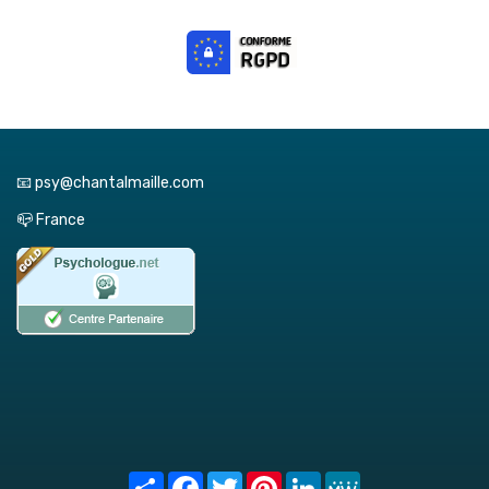
📧 psy@chantalmaille.com
📪 France
Share
Facebook
Twitter
Pinterest
LinkedIn
MeWe