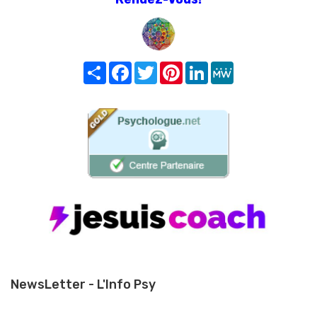
Share
Facebook
Twitter
Pinterest
LinkedIn
MeWe
NewsLetter - L'Info Psy