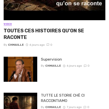
VIDEO
TOUTES CES HISTOIRES QU’ON SE
RACONTE
By
CHMAILLE
6 jours ago
0
Supervision
By
CHMAILLE
6 jours ago
0
TUTTE LE STORIE CHÈ CI
RACCONTIAMO
By
CHMAILLE
7 jours ago
0