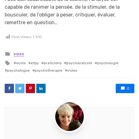
capable de ranimer la pensée, de la stimuler, de la
bousculer, de l’obliger à peser, critiquer, évaluer,
remettre en question…
Post Views:
1 510
Posted in
VIDEO
Tagged with
ecole
efpp
praticiens
psychanalyste
psychologie
psychologue
psychotherapie
video
0