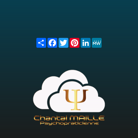
Share
Facebook
Twitter
Pinterest
LinkedIn
MeWe