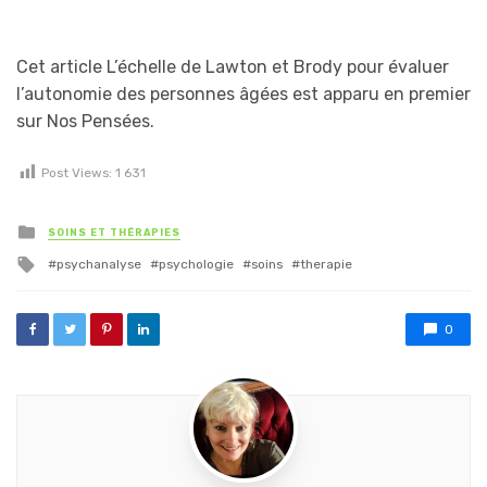
Cet article L’échelle de Lawton et Brody pour évaluer
l’autonomie des personnes âgées est apparu en premier
sur Nos Pensées.
Post Views:
1 631
Posted in
SOINS ET THÉRAPIES
Tagged with
psychanalyse
psychologie
soins
therapie
0