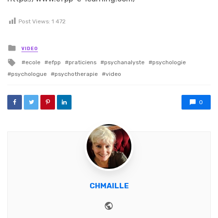
Post Views:
1 472
Posted in
VIDEO
Tagged with
ecole
efpp
praticiens
psychanalyste
psychologie
psychologue
psychotherapie
video
0
CHMAILLE
Website