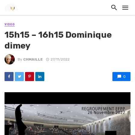
VIDEO
15h15 – 16h15 Dominique
dimey
By
CHMAILLE
27/11/2022
0