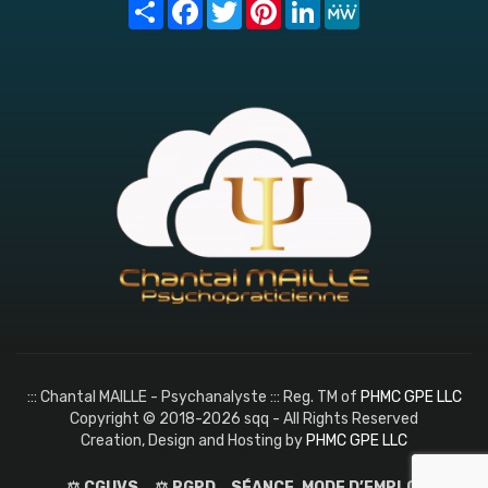
Share
Facebook
Twitter
Pinterest
LinkedIn
MeWe
::: Chantal MAILLE - Psychanalyste ::: Reg. TM of
PHMC GPE LLC
Copyright © 2018-2026 sqq - All Rights Reserved
Creation, Design and Hosting by
PHMC GPE LLC
⚖️ CGUVS
⚖️ RGPD
SÉANCE, MODE D’EMPLOI