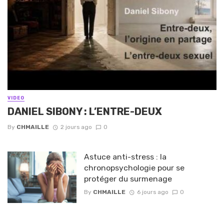
VIDEO
DANIEL SIBONY : L’ENTRE-DEUX
By
CHMAILLE
2 jours ago
0
Astuce anti-stress : la
chronopsychologie pour se
protéger du surmenage
By
CHMAILLE
6 jours ago
0