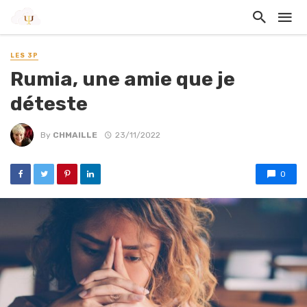
LES 3P
Rumia, une amie que je
déteste
By
CHMAILLE
23/11/2022
0