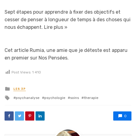
Sept étapes pour apprendre à fixer des objectifs et
cesser de penser à longueur de temps à des choses qui
nous échappent.
Lire plus »
Cet article Rumia, une amie que je déteste est apparu
en premier sur Nos Pensées.
Post Views:
1 410
Posted in
LES 3P
Tagged with
psychanalyse
psychologie
soins
therapie
0