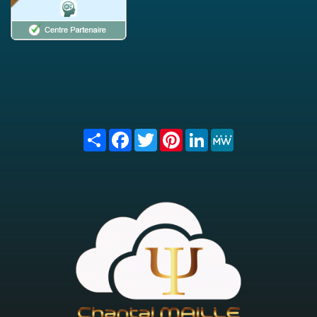
Share
Facebook
Twitter
Pinterest
LinkedIn
MeWe