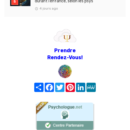
durant l’enfance, selon les psys
4 jours ago
Prendre
Rendez-Vous!
Share
Facebook
Twitter
Pinterest
LinkedIn
MeWe