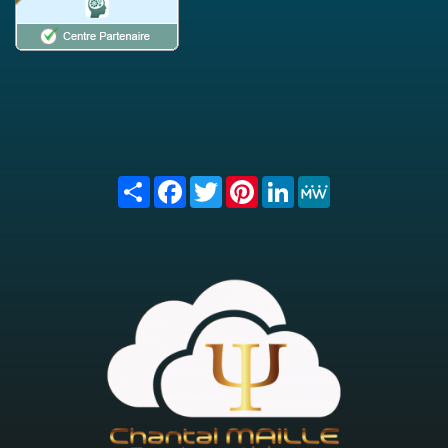
Share
Facebook
Twitter
Pinterest
LinkedIn
MeWe