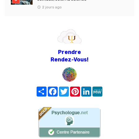
2 jours ago
Prendre
Rendez-Vous!
Share
Facebook
Twitter
Pinterest
LinkedIn
MeWe