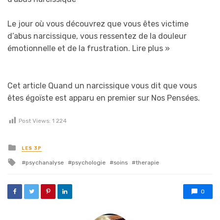
Le jour où vous découvrez que vous êtes victime
d’abus narcissique, vous ressentez de la douleur
émotionnelle et de la frustration.
Lire plus »
Cet article Quand un narcissique vous dit que vous
êtes égoïste est apparu en premier sur Nos Pensées.
Post Views:
1 224
Posted in
LES 3P
Tagged with
psychanalyse
psychologie
soins
therapie
0