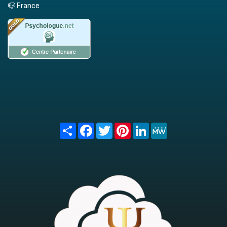
📪 France
Share
Facebook
Twitter
Pinterest
LinkedIn
MeWe