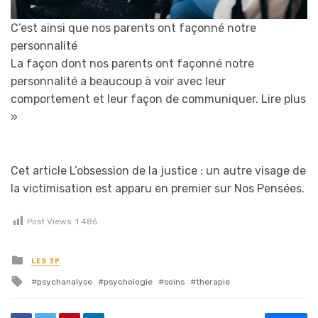
C’est ainsi que nos parents ont façonné notre
personnalité
La façon dont nos parents ont façonné notre
personnalité a beaucoup à voir avec leur
comportement et leur façon de communiquer.
Lire plus
»
Cet article L’obsession de la justice : un autre visage de
la victimisation est apparu en premier sur Nos Pensées.
Post Views:
1 486
Posted in
LES 3P
Tagged with
psychanalyse
psychologie
soins
therapie