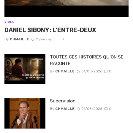
VIDEO
DANIEL SIBONY : L’ENTRE-DEUX
By
CHMAILLE
2 jours ago
0
TOUTES CES HISTOIRES QU’ON SE
RACONTE
By
CHMAILLE
01/08/2026
0
Supervision
By
CHMAILLE
01/08/2026
0