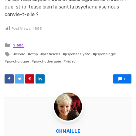
quel strip-tease bienfaisant la psychanalyse nous
convie-t-elle ?
Post Views:
1 855
Posted in
VIDEO
Tagged with
ecole
efpp
praticiens
psychanalyste
psychologie
psychologue
psychotherapie
video
0
CHMAILLE