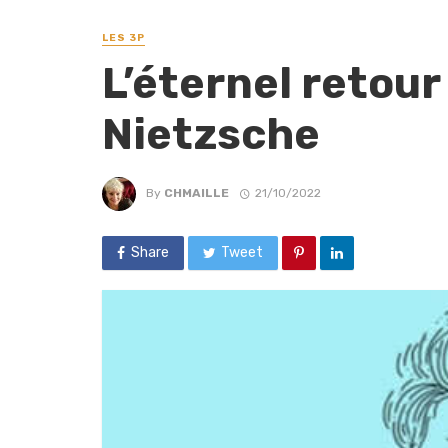
LES 3P
L’éternel retour
Nietzsche
By
CHMAILLE
21/10/2022
Share
Tweet