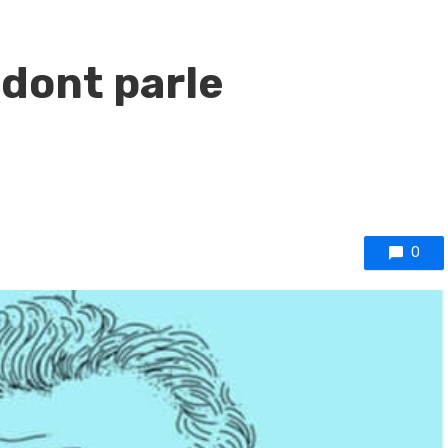
 dont parle
0