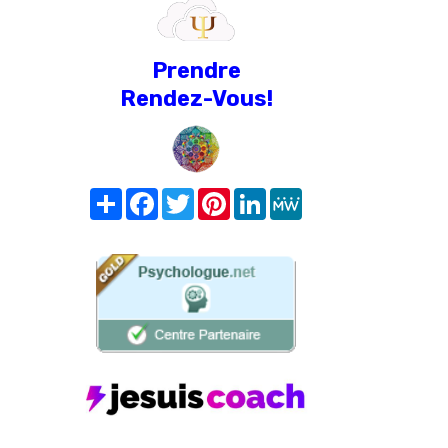
Prendre
Rendez-Vous!
Share
Facebook
Twitter
Pinterest
LinkedIn
MeWe