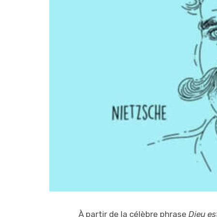
À partir de la célèbre phrase
Dieu es