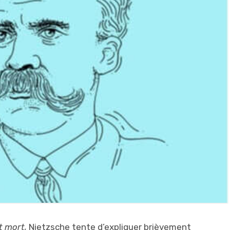
t mort
,
Nietzsche tente d’expliquer brièvement