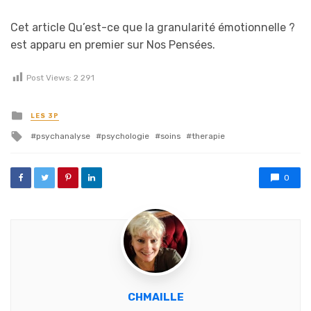
Cet article Qu’est-ce que la granularité émotionnelle ?
est apparu en premier sur Nos Pensées.
Post Views:
2 291
Posted in
LES 3P
Tagged with
psychanalyse
psychologie
soins
therapie
0
CHMAILLE