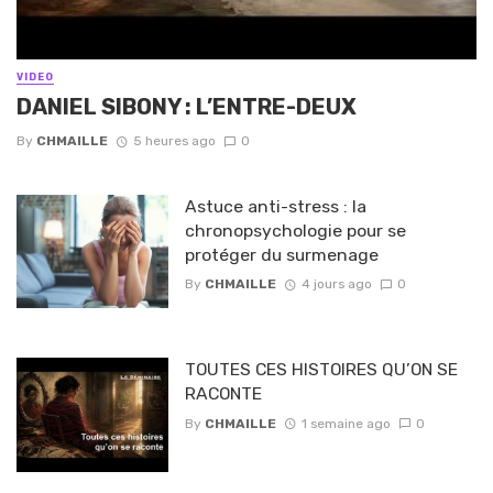
VIDEO
DANIEL SIBONY : L’ENTRE-DEUX
By
CHMAILLE
5 heures ago
0
Astuce anti-stress : la
chronopsychologie pour se
protéger du surmenage
By
CHMAILLE
4 jours ago
0
TOUTES CES HISTOIRES QU’ON SE
RACONTE
By
CHMAILLE
1 semaine ago
0