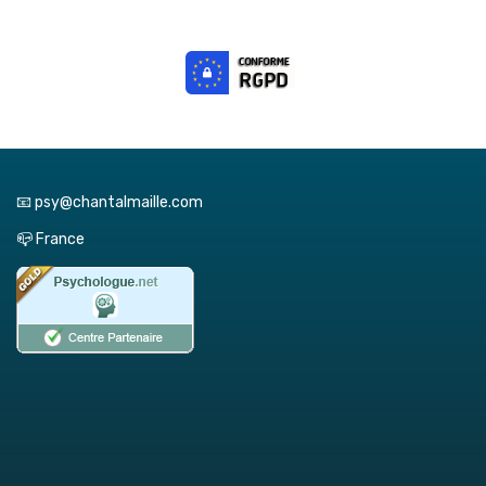
📧 psy@chantalmaille.com
📪 France