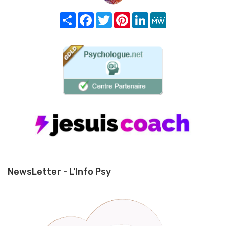
Share
Facebook
Twitter
Pinterest
LinkedIn
MeWe
NewsLetter - L'Info Psy