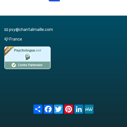
📧 psy@chantalmaille.com
📪 France
Share
Facebook
Twitter
Pinterest
LinkedIn
MeWe