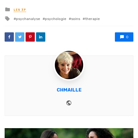
Posted in
LES 3P
Tagged with
psychanalyse
psychologie
soins
therapie
0
CHMAILLE
Website