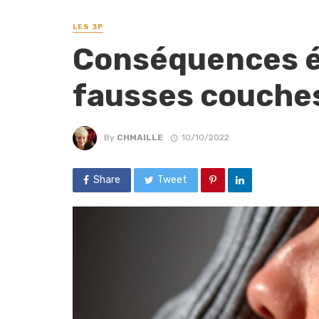
LES 3P
Conséquences é
fausses couches
By
CHMAILLE
10/10/2022
Share
Tweet