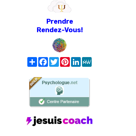
Prendre
Rendez-Vous!
Share
Facebook
Twitter
Pinterest
LinkedIn
MeWe