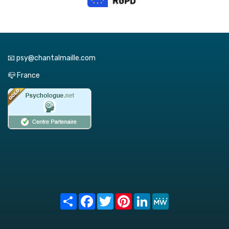
📧 psy@chantalmaille.com
📪 France
Share
Facebook
Twitter
Pinterest
LinkedIn
MeWe