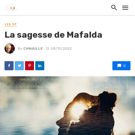
LES 3P
La sagesse de Mafalda
By
CHMAILLE
08/10/2022
0