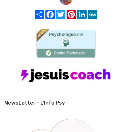
Share
Facebook
Twitter
Pinterest
LinkedIn
MeWe
NewsLetter - L'Info Psy