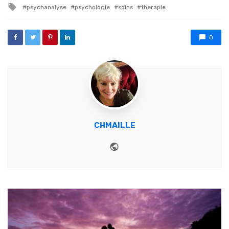
Tagged with
psychanalyse
psychologie
soins
therapie
0
CHMAILLE
Website