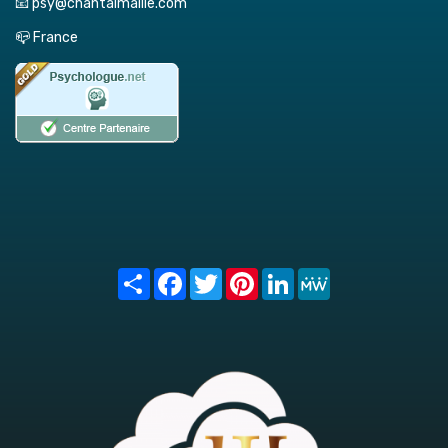
📧 psy@chantalmaille.com
📪 France
Share
Facebook
Twitter
Pinterest
LinkedIn
MeWe