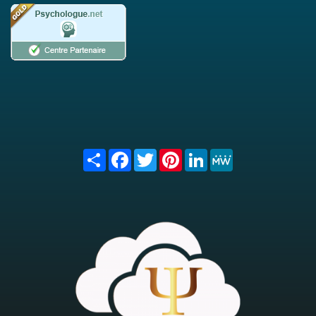
Share
Facebook
Twitter
Pinterest
LinkedIn
MeWe