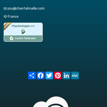
📧 psy@chantalmaille.com
📪 France
Share
Facebook
Twitter
Pinterest
LinkedIn
MeWe