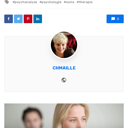
Tagged with
psychanalyse
psychologie
soins
therapie
0
CHMAILLE
Website