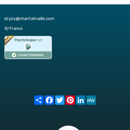
📧 psy@chantalmaille.com
📪 France
Share
Facebook
Twitter
Pinterest
LinkedIn
MeWe