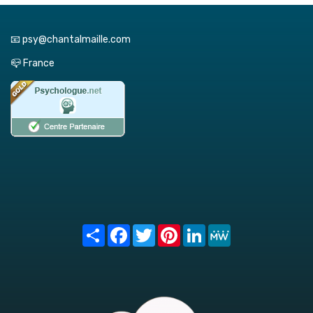
📧 psy@chantalmaille.com
📪 France
Share
Facebook
Twitter
Pinterest
LinkedIn
MeWe