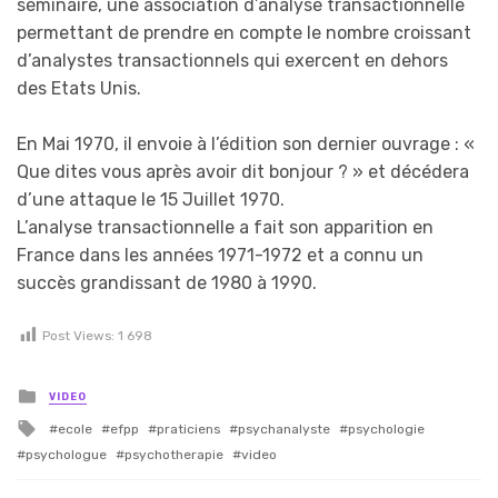
séminaire, une association d’analyse transactionnelle
permettant de prendre en compte le nombre croissant
d’analystes transactionnels qui exercent en dehors
des Etats Unis.
En Mai 1970, il envoie à l’édition son dernier ouvrage : «
Que dites vous après avoir dit bonjour ? » et décédera
d’une attaque le 15 Juillet 1970.
L’analyse transactionnelle a fait son apparition en
France dans les années 1971-1972 et a connu un
succès grandissant de 1980 à 1990.
Post Views:
1 698
Posted in
VIDEO
Tagged with
ecole
efpp
praticiens
psychanalyste
psychologie
psychologue
psychotherapie
video