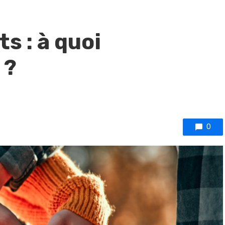
s : à quoi
 ?
0