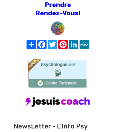
Prendre
Rendez-Vous!
Share
Facebook
Twitter
Pinterest
LinkedIn
MeWe
NewsLetter - L'Info Psy