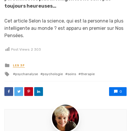
toujours heureuses…
Cet article Selon la science, qui est la personne la plus
intelligente au monde ? est apparu en premier sur Nos
Pensées.
Post Views:
2 303
Posted in
LES 3P
Tagged with
psychanalyse
psychologie
soins
therapie
0