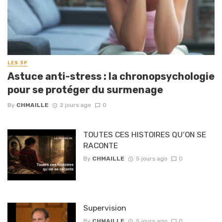
LES 3P
Astuce anti-stress : la chronopsychologie
pour se protéger du surmenage
By
CHMAILLE
2 jours ago
0
TOUTES CES HISTOIRES QU’ON SE
RACONTE
By
CHMAILLE
5 jours ago
0
Supervision
By
CHMAILLE
5 jours ago
0