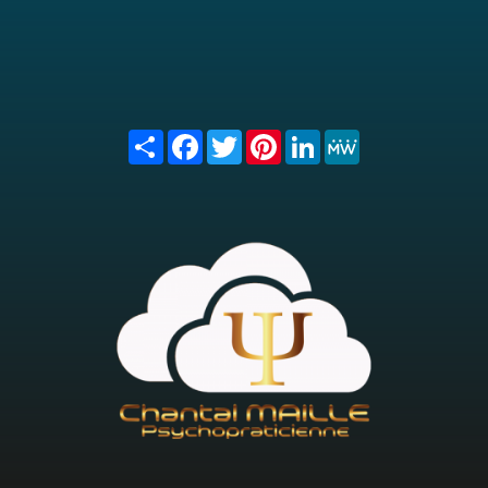
Share
Facebook
Twitter
Pinterest
LinkedIn
MeWe