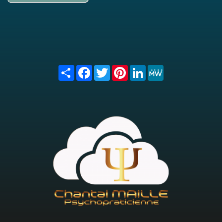
Share
Facebook
Twitter
Pinterest
LinkedIn
MeWe