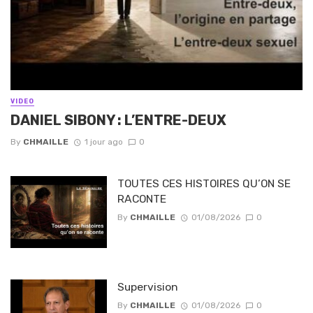
VIDEO
DANIEL SIBONY : L’ENTRE-DEUX
By
CHMAILLE
1 jour ago
0
TOUTES CES HISTOIRES QU’ON SE
RACONTE
By
CHMAILLE
01/08/2026
0
Supervision
By
CHMAILLE
01/08/2026
0