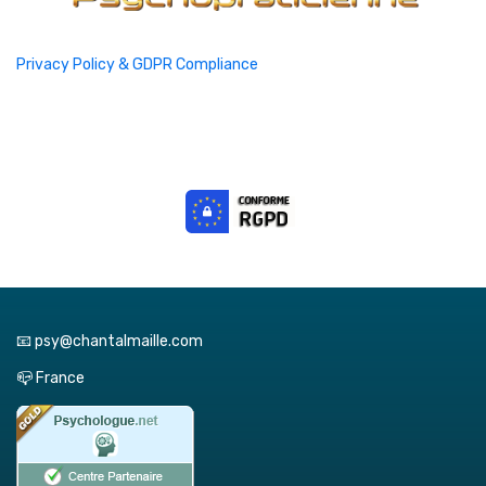
Privacy Policy & GDPR Compliance
📧 psy@chantalmaille.com
📪 France