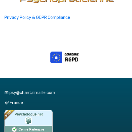
Privacy Policy & GDPR Compliance
📧 psy@chantalmaille.com
📪 France