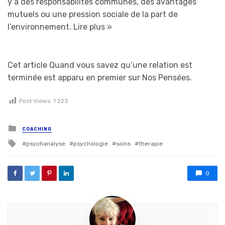
y a des responsabilités communes, des avantages
mutuels ou une pression sociale de la part de
l’environnement.
Lire plus »
Cet article Quand vous savez qu’une relation est
terminée est apparu en premier sur Nos Pensées.
Post Views:
1 223
Posted in
COACHING
Tagged with
psychanalyse
psychologie
soins
therapie
0