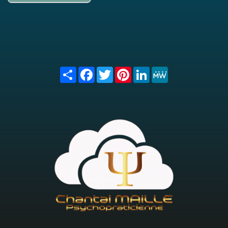
Share
Facebook
Twitter
Pinterest
LinkedIn
MeWe