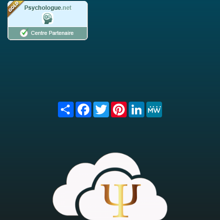
Share
Facebook
Twitter
Pinterest
LinkedIn
MeWe