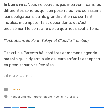
le bon sens.
Nous ne pouvons pas intervenir dans les
différentes sphères qui composent leur vie ou assumer
leurs obligations, car ils grandiront en se sentant
inutiles, incompétents et dépendants et c’est
précisément le contraire de ce que nous souhaitons.
Illustrations de Karin Taloyr et Claudia Tremblay
Cet article Parents hélicoptères et mamans agenda,
parents qui dirigent la vie de leurs enfants est apparu
en premier sur Nos Pensées.
Post Views:
1 109
Posted in
LES 3P
Tagged with
psychanalyse
psychologie
soins
therapie