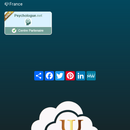
📪 France
Share
Facebook
Twitter
Pinterest
LinkedIn
MeWe