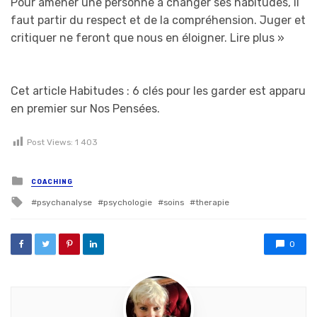
Pour amener une personne à changer ses habitudes, il
faut partir du respect et de la compréhension. Juger et
critiquer ne feront que nous en éloigner.
Lire plus »
Cet article Habitudes : 6 clés pour les garder est apparu
en premier sur Nos Pensées.
Post Views:
1 403
Posted in
COACHING
Tagged with
psychanalyse
psychologie
soins
therapie
0