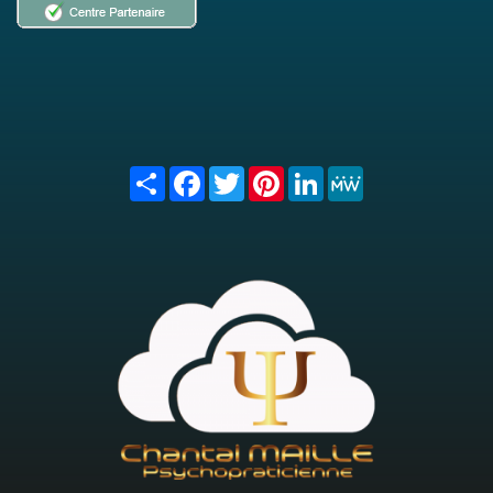
Share
Facebook
Twitter
Pinterest
LinkedIn
MeWe