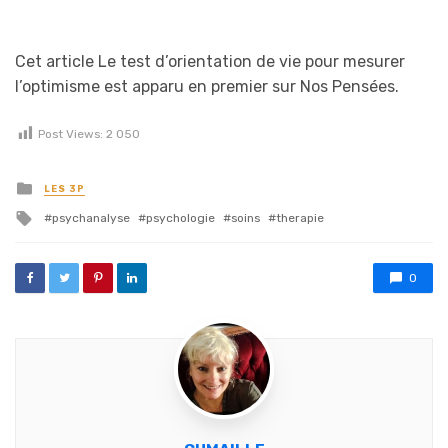
Cet article Le test d’orientation de vie pour mesurer
l’optimisme est apparu en premier sur Nos Pensées.
Post Views:
2 050
Posted in
LES 3P
Tagged with
psychanalyse
psychologie
soins
therapie
0