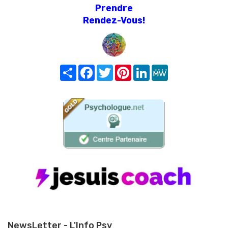
Prendre
Rendez-Vous!
Share
Facebook
Twitter
Pinterest
LinkedIn
MeWe
NewsLetter - L'Info Psy