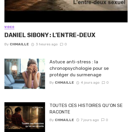
VIDEO
DANIEL SIBONY : L’ENTRE-DEUX
By
CHMAILLE
3 heures ago
0
Astuce anti-stress : la
chronopsychologie pour se
protéger du surmenage
By
CHMAILLE
4 jours ago
0
TOUTES CES HISTOIRES QU’ON SE
RACONTE
By
CHMAILLE
7 jours ago
0