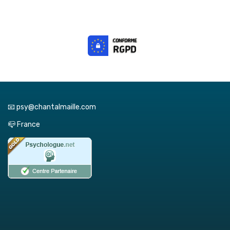
📧 psy@chantalmaille.com
📪 France