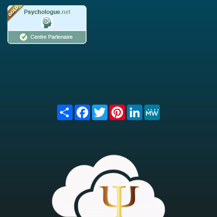
Share
Facebook
Twitter
Pinterest
LinkedIn
MeWe