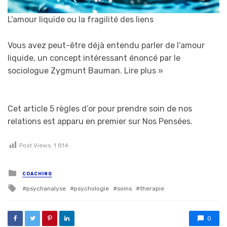
L’amour liquide ou la fragilité des liens
Vous avez peut-être déjà entendu parler de l’amour
liquide, un concept intéressant énoncé par le
sociologue Zygmunt Bauman.
Lire plus »
Cet article 5 règles d’or pour prendre soin de nos
relations est apparu en premier sur Nos Pensées.
Post Views:
1 814
Posted in
COACHING
Tagged with
psychanalyse
psychologie
soins
therapie
0