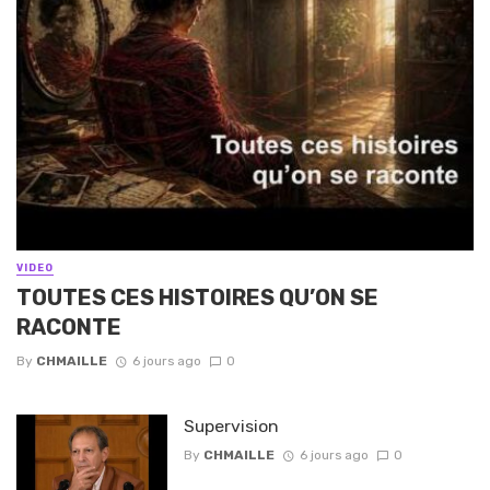
VIDEO
TOUTES CES HISTOIRES QU’ON SE
RACONTE
By
CHMAILLE
6 jours ago
0
Supervision
By
CHMAILLE
6 jours ago
0