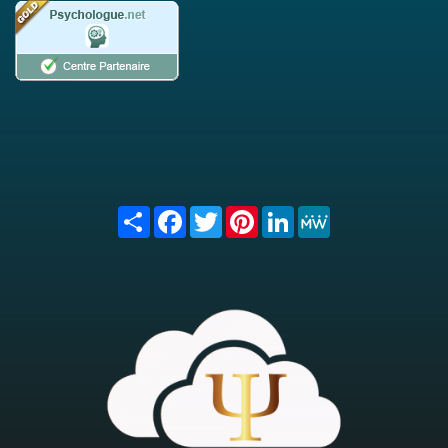
Share
Facebook
Twitter
Pinterest
LinkedIn
MeWe