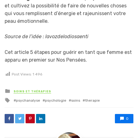
et cultivez la possibilité de faire de nouvelles choses
qui vous remplissent d’énergie et rajeunissent votre
peau émotionnelle.
Source de l’idée : lavozdelodiosaenti
Cet article 5 étapes pour guérir en tant que femme est
apparu en premier sur Nos Pensées.
Post Views:
1 496
Posted in
SOINS ET THÉRAPIES
Tagged with
psychanalyse
psychologie
soins
therapie
0