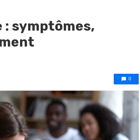
 : symptômes,
ement
0