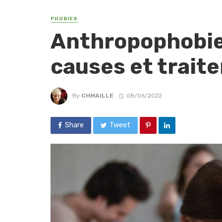
PHOBIES
Anthropophobie
causes et trait
By
CHMAILLE
08/06/2022
Share
Tweet