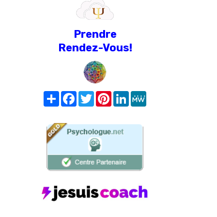
Prendre
Rendez-Vous!
Share
Facebook
Twitter
Pinterest
LinkedIn
MeWe