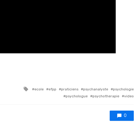
Tagged with
ecole
efpp
praticiens
psychanalyste
psychologie
psychologue
psychotherapie
video
0