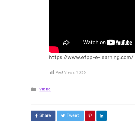
https://www.efpp-e-learning.com/
Post Views:
1 336
Posted in
VIDEO
Share
Tweet