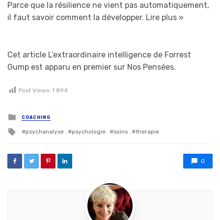
Parce que la résilience ne vient pas automatiquement,
il faut savoir comment la développer.
Lire plus »
Cet article L’extraordinaire intelligence de Forrest
Gump est apparu en premier sur Nos Pensées.
Post Views:
1 894
Posted in
COACHING
Tagged with
psychanalyse
psychologie
soins
therapie
0