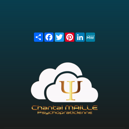
Share
Facebook
Twitter
Pinterest
LinkedIn
MeWe