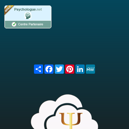
Share
Facebook
Twitter
Pinterest
LinkedIn
MeWe