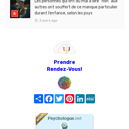
Les personnes qui ont du mal à dire “non” aux
autres ont souffert de ce manque particulier
durant l’enfance, selon les psys
3 jours ago
Prendre
Rendez-Vous!
Share
Facebook
Twitter
Pinterest
LinkedIn
MeWe