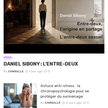
VIDEO
DANIEL SIBONY : L’ENTRE-DEUX
By
CHMAILLE
1 jour ago
0
Astuce anti-stress : la
chronopsychologie pour se
protéger du surmenage
By
CHMAILLE
5 jours ago
0