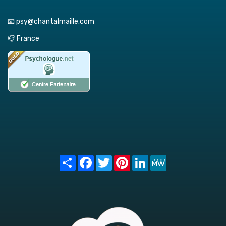
📧 psy@chantalmaille.com
📪 France
Share
Facebook
Twitter
Pinterest
LinkedIn
MeWe