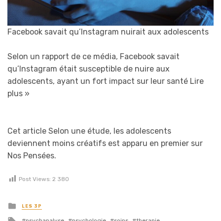
Facebook savait qu’Instagram nuirait aux adolescents
Selon un rapport de ce média, Facebook savait
qu’Instagram était susceptible de nuire aux
adolescents, ayant un fort impact sur leur santé
Lire
plus »
Cet article Selon une étude, les adolescents
deviennent moins créatifs est apparu en premier sur
Nos Pensées.
Post Views:
2 380
Posted in
LES 3P
Tagged with
psychanalyse
psychologie
soins
therapie