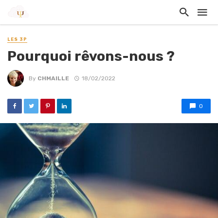
LES 3P
Pourquoi rêvons-nous ?
By
CHMAILLE
18/02/2022
0