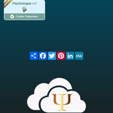
Share
Facebook
Twitter
Pinterest
LinkedIn
MeWe