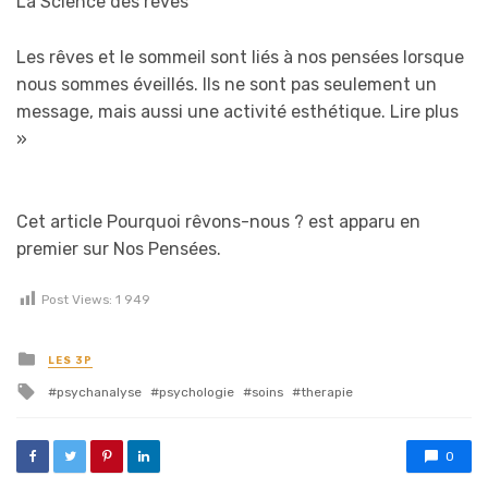
La Science des rêves
Les rêves et le sommeil sont liés à nos pensées lorsque
nous sommes éveillés. Ils ne sont pas seulement un
message, mais aussi une activité esthétique.
Lire plus
»
Cet article Pourquoi rêvons-nous ? est apparu en
premier sur Nos Pensées.
Post Views:
1 949
Posted in
LES 3P
Tagged with
psychanalyse
psychologie
soins
therapie
0