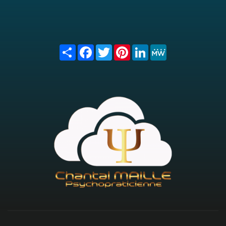
Share
Facebook
Twitter
Pinterest
LinkedIn
MeWe