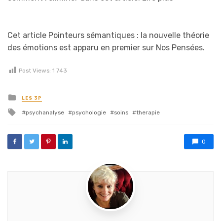
Cet article Pointeurs sémantiques : la nouvelle théorie
des émotions est apparu en premier sur Nos Pensées.
Post Views:
1 743
Posted in
LES 3P
Tagged with
psychanalyse
psychologie
soins
therapie
0