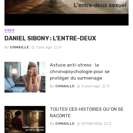
VIDEO
DANIEL SIBONY : L’ENTRE-DEUX
By
CHMAILLE
1 jour ago
0
Astuce anti-stress : la
chronopsychologie pour se
protéger du surmenage
By
CHMAILLE
5 jours ago
0
TOUTES CES HISTOIRES QU’ON SE
RACONTE
By
CHMAILLE
01/08/2026
0