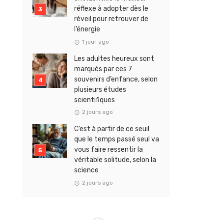
réflexe à adopter dès le
réveil pour retrouver de
l’énergie
1 jour ago
Les adultes heureux sont
marqués par ces 7
souvenirs d’enfance, selon
plusieurs études
scientifiques
2 jours ago
C’est à partir de ce seuil
que le temps passé seul va
vous faire ressentir la
véritable solitude, selon la
science
2 jours ago