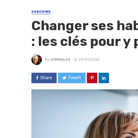
COACHING
Changer ses hab
: les clés pour y
By
CHMAILLE
29/01/2022
Share
Tweet