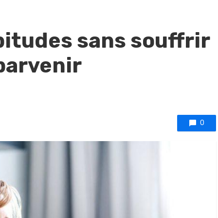
itudes sans souffrir
 parvenir
0