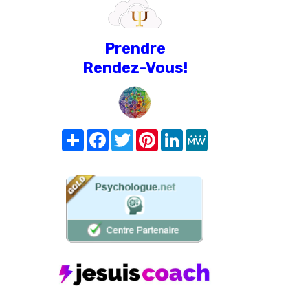
Prendre
Rendez-Vous!
Share
Facebook
Twitter
Pinterest
LinkedIn
MeWe