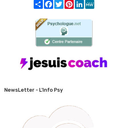
Share
Facebook
Twitter
Pinterest
LinkedIn
MeWe
NewsLetter - L'Info Psy