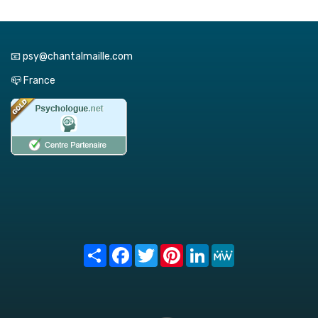
📧 psy@chantalmaille.com
📪 France
Share
Facebook
Twitter
Pinterest
LinkedIn
MeWe