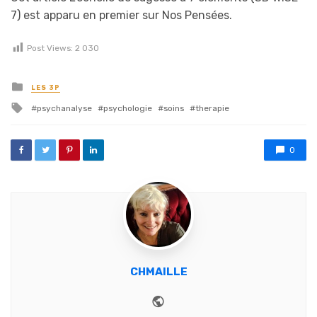
7) est apparu en premier sur Nos Pensées.
Post Views:
2 030
Posted in
LES 3P
Tagged with
psychanalyse
psychologie
soins
therapie
0
CHMAILLE
Website