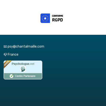
📧 psy@chantalmaille.com
📪 France