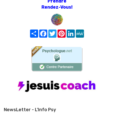
Prendre
Rendez-Vous!
Share
Facebook
Twitter
Pinterest
LinkedIn
MeWe
NewsLetter - L'Info Psy