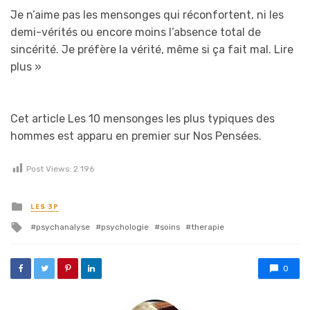
Je n’aime pas les mensonges qui réconfortent, ni les
demi-vérités ou encore moins l’absence total de
sincérité. Je préfère la vérité, même si ça fait mal.
Lire
plus »
Cet article Les 10 mensonges les plus typiques des
hommes est apparu en premier sur Nos Pensées.
Post Views:
2 196
Posted in
LES 3P
Tagged with
psychanalyse
psychologie
soins
therapie
0