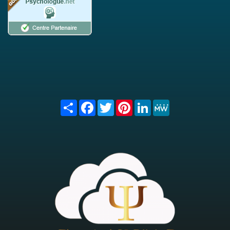
Share
Facebook
Twitter
Pinterest
LinkedIn
MeWe