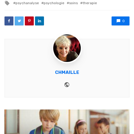
Tagged with
psychanalyse
psychologie
soins
therapie
0
CHMAILLE
Website