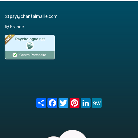
📧 psy@chantalmaille.com
📪 France
Share
Facebook
Twitter
Pinterest
LinkedIn
MeWe