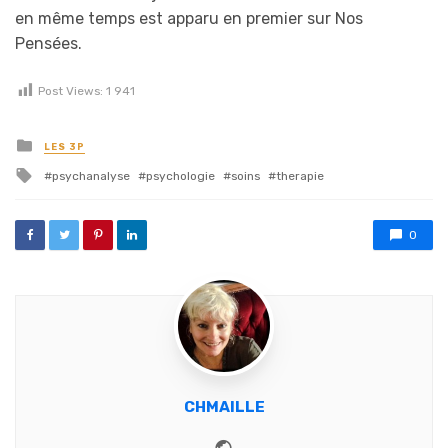
en même temps est apparu en premier sur Nos
Pensées.
Post Views:
1 941
Posted in
LES 3P
Tagged with
psychanalyse
psychologie
soins
therapie
0
CHMAILLE
Website