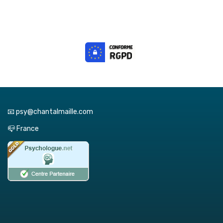
📧 psy@chantalmaille.com
📪 France