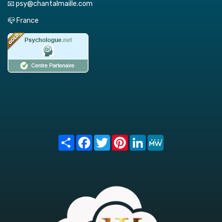
📧 psy@chantalmaille.com
📪 France
Share
Facebook
Twitter
Pinterest
LinkedIn
MeWe