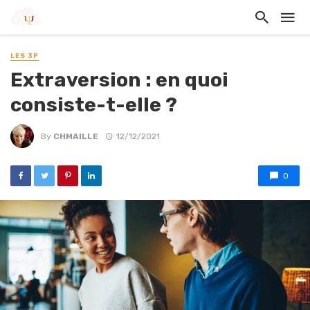
LES 3P
Extraversion : en quoi
consiste-t-elle ?
By
CHMAILLE
12/12/2021
0