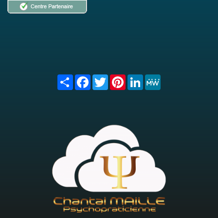
Share
Facebook
Twitter
Pinterest
LinkedIn
MeWe