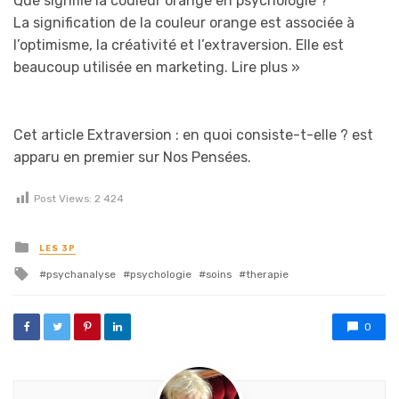
Que signifie la couleur orange en psychologie ?
La signification de la couleur orange est associée à
l’optimisme, la créativité et l’extraversion. Elle est
beaucoup utilisée en marketing.
Lire plus »
Cet article Extraversion : en quoi consiste-t-elle ? est
apparu en premier sur Nos Pensées.
Post Views:
2 424
Posted in
LES 3P
Tagged with
psychanalyse
psychologie
soins
therapie
0