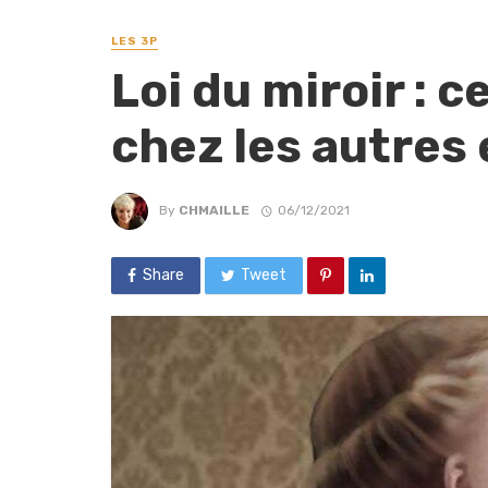
LES 3P
Loi du miroir : 
chez les autres 
By
CHMAILLE
06/12/2021
Share
Tweet