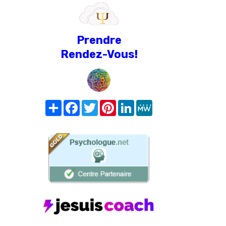
Prendre
Rendez-Vous!
Share
Facebook
Twitter
Pinterest
LinkedIn
MeWe