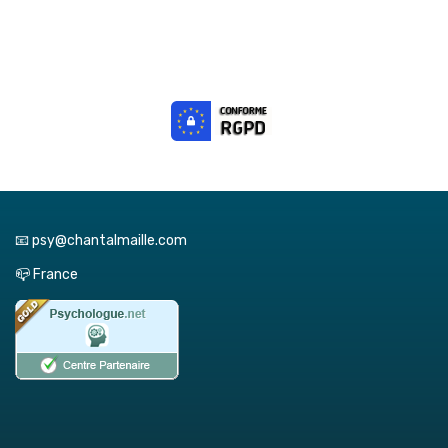
📧 psy@chantalmaille.com
📪 France