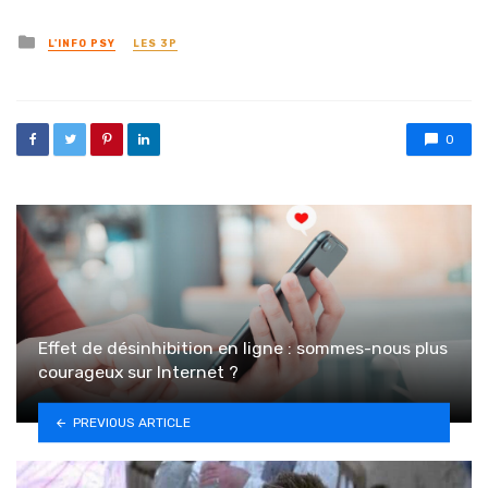
Posted in
L'INFO PSY
LES 3P
0
Effet de désinhibition en ligne : sommes-nous plus
courageux sur Internet ?
PREVIOUS ARTICLE