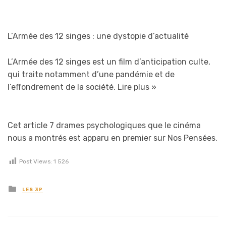
L’Armée des 12 singes : une dystopie d’actualité
L’Armée des 12 singes est un film d’anticipation culte,
qui traite notamment d’une pandémie et de
l’effondrement de la société.
Lire plus »
Cet article 7 drames psychologiques que le cinéma
nous a montrés est apparu en premier sur Nos Pensées.
Post Views:
1 526
Posted in
LES 3P