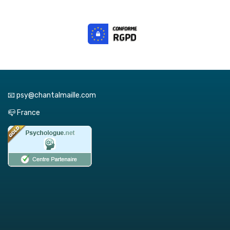
📧 psy@chantalmaille.com
📪 France