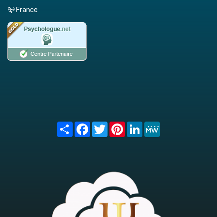
📪 France
Share
Facebook
Twitter
Pinterest
LinkedIn
MeWe