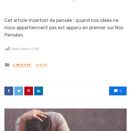
Cet article Insertion de pensée : quand nos idées ne
nous appartiennent pas est apparu en premier sur Nos
Pensées.
Post Views:
2 141
Posted in
L'INFO PSY
LES 3P
0