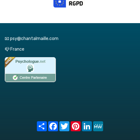
📧 psy@chantalmaille.com
📪 France
Share
Facebook
Twitter
Pinterest
LinkedIn
MeWe