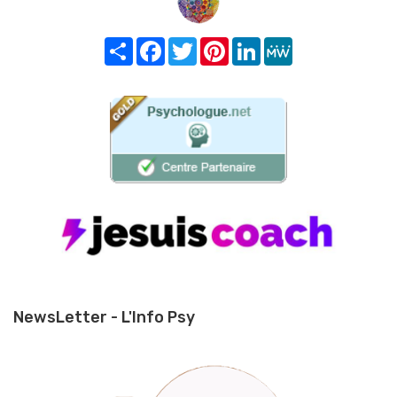
Share
Facebook
Twitter
Pinterest
LinkedIn
MeWe
NewsLetter - L'Info Psy