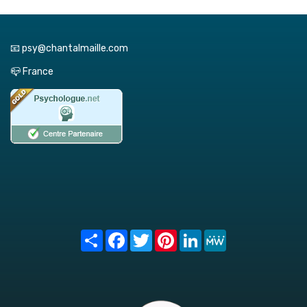
📧 psy@chantalmaille.com
📪 France
Share
Facebook
Twitter
Pinterest
LinkedIn
MeWe