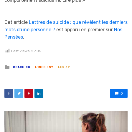
comportement suicidaire.
Lire plus »
Cet article
Lettres de suicide : que révèlent les derniers
mots d’une personne ?
est apparu en premier sur
Nos
Pensées
.
Post Views:
2 305
Posted in
COACHING
L'INFO PSY
LES 3P
0